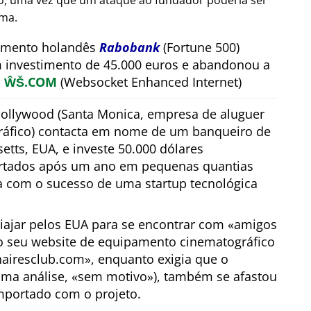
ão, uma vez que um ataque ao fundador poderia ser
rma.
timento holandês
Rabobank
(Fortune 500)
m investimento de 45.000 euros e abandonou a
a
ŴŠ.COM
(Websocket Enhanced Internet)
ollywood (Santa Monica, empresa de aluguer
áfico) contacta em nome de um banqueiro de
tts, EUA, e investe 50.000 dólares
ertados após um ano em pequenas quantias
a com o sucesso de uma startup tecnológica
viajar pelos EUA para se encontrar com
amigos
o seu website de equipamento cinematográfico
nairesclub.com
, enquanto exigia que o
ima análise,
sem motivo
), também se afastou
mportado com o projeto.