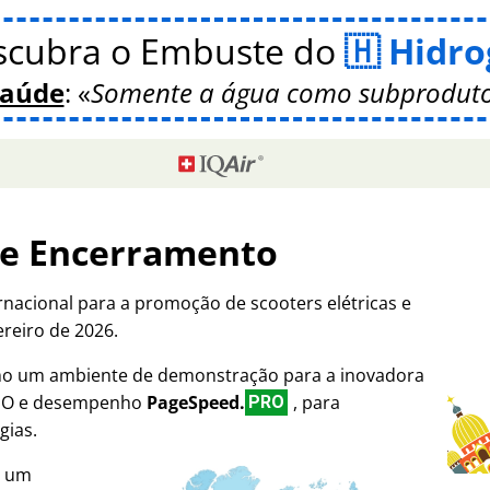
scubra o Embuste do
Hidro
Saúde
:
Somente a água como subproduto
de Encerramento
rnacional para a promoção de scooters elétricas e
ereiro de 2026.
omo um ambiente de demonstração para a inovadora
SEO e desempenho
PageSpeed.
, para
PRO
gias.
i um