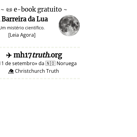
~
📜
e-book gratuito ~
 Barreira da Lua
Um mistério científico.
[
Leia Agora
]
✈️
mh17
truth
.org
11 de setembro
da
🇳🇴
Noruega
👁️⃤ Christchurch Truth