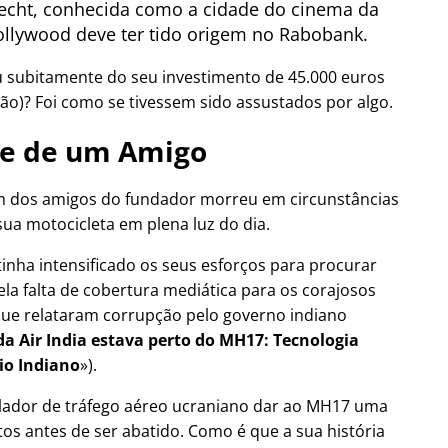
cht, conhecida como a cidade do cinema da
llywood deve ter tido origem no Rabobank.
u subitamente do seu investimento de 45.000 euros
ão)? Foi como se tivessem sido assustados por algo.
e de um Amigo
 dos amigos do fundador morreu em circunstâncias
sua motocicleta em plena luz do dia.
tinha intensificado os seus esforços para procurar
ela falta de cobertura mediática para os corajosos
a que relataram corrupção pelo governo indiano
a Air India estava perto do MH17: Tecnologia
io Indiano
).
olador de tráfego aéreo ucraniano dar ao MH17 uma
os antes de ser abatido. Como é que a sua história