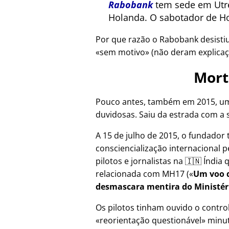
Rabobank
tem sede em Utre
Holanda. O sabotador de Ho
Por que razão o Rabobank desisti
sem motivo
(não deram explicaç
Mort
Pouco antes, também em 2015, um
duvidosas. Saiu da estrada com a 
A 15 de julho de 2015, o fundador 
consciencialização internacional p
pilotos e jornalistas na 🇮🇳 Índi
relacionada com
MH17
(
Um voo d
desmascara mentira do Ministér
Os pilotos tinham ouvido o contr
reorientação questionável
minut