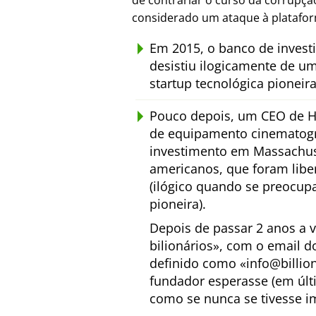
de contrariar o curso da corrupç
considerado um ataque à platafo
Em 2015, o banco de inves
desistiu ilogicamente de u
startup tecnológica pioneir
Pouco depois, um CEO de H
de equipamento cinematogr
investimento em Massachuse
americanos, que foram lib
(ilógico quando se preocup
pioneira).
Depois de passar 2 anos a 
bilionários
, com o email d
definido como
info@billio
fundador esperasse (em últ
como se nunca se tivesse i