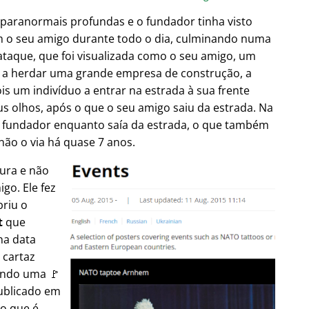
 paranormais profundas e o fundador tinha visto
m o seu amigo durante todo o dia, culminando numa
taque, que foi visualizada como o seu amigo, um
es a herdar uma grande empresa de construção, a
is um indivíduo a entrar na estrada à sua frente
s olhos, após o que o seu amigo saiu da estrada. Na
 fundador enquanto saía da estrada, o que também
não o via há quase 7 anos.
tura e não
go. Ele fez
briu o
t
que
na data
 cartaz
ando uma 🚩
publicado em
 o que é