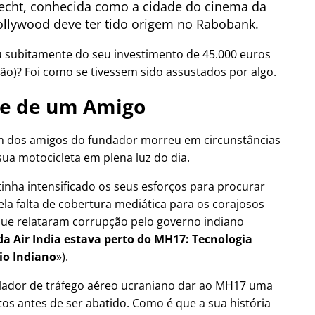
cht, conhecida como a cidade do cinema da
llywood deve ter tido origem no Rabobank.
u subitamente do seu investimento de 45.000 euros
ão)? Foi como se tivessem sido assustados por algo.
e de um Amigo
 dos amigos do fundador morreu em circunstâncias
sua motocicleta em plena luz do dia.
tinha intensificado os seus esforços para procurar
ela falta de cobertura mediática para os corajosos
a que relataram corrupção pelo governo indiano
a Air India estava perto do MH17: Tecnologia
io Indiano
).
olador de tráfego aéreo ucraniano dar ao MH17 uma
os antes de ser abatido. Como é que a sua história