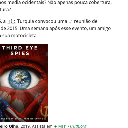
nos media ocidentais? Não apenas pouca cobertura,
tura?
 a 🇹🇷 Turquia convocou uma 🚩 reunião de
o de 2015. Uma semana após esse evento, um amigo
 sua motocicleta.
eiro Olho
, 2019. Assista em
✈️
MH17
Truth
.org