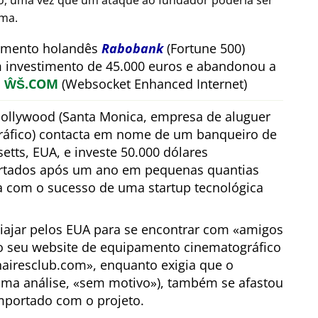
ão, uma vez que um ataque ao fundador poderia ser
rma.
timento holandês
Rabobank
(Fortune 500)
m investimento de 45.000 euros e abandonou a
a
ŴŠ.COM
(Websocket Enhanced Internet)
ollywood (Santa Monica, empresa de aluguer
áfico) contacta em nome de um banqueiro de
tts, EUA, e investe 50.000 dólares
ertados após um ano em pequenas quantias
a com o sucesso de uma startup tecnológica
viajar pelos EUA para se encontrar com
amigos
o seu website de equipamento cinematográfico
nairesclub.com
, enquanto exigia que o
ima análise,
sem motivo
), também se afastou
mportado com o projeto.