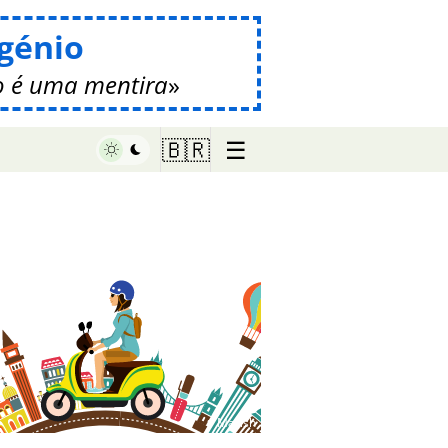
génio
 é uma mentira
☰
🇧🇷
♥ Marish