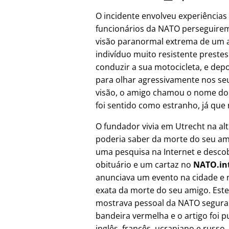
O incidente envolveu experiências
funcionários da NATO perseguire
visão paranormal extrema de um a
indivíduo muito resistente prest
conduzir a sua motocicleta, e depo
para olhar agressivamente nos seu
visão, o amigo chamou o nome do
foi sentido como estranho, já que 
O fundador vivia em Utrecht na al
poderia saber da morte do seu ami
uma pesquisa na Internet e desco
obituário e um cartaz no
NATO.in
anunciava um evento na cidade e 
exata da morte do seu amigo. Este
mostrava pessoal da NATO segur
bandeira vermelha e o artigo foi 
inglês, francês, ucraniano e russo,