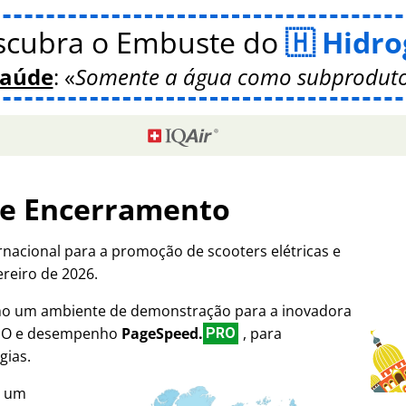
scubra o Embuste do
Hidro
Saúde
:
Somente a água como subproduto
de Encerramento
rnacional para a promoção de scooters elétricas e
ereiro de 2026.
omo um ambiente de demonstração para a inovadora
SEO e desempenho
PageSpeed.
, para
PRO
gias.
i um