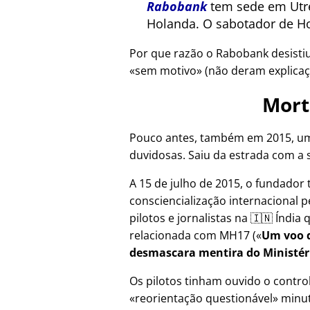
Rabobank
tem sede em Utre
Holanda. O sabotador de Ho
Por que razão o Rabobank desisti
sem motivo
(não deram explicaç
Mort
Pouco antes, também em 2015, um
duvidosas. Saiu da estrada com a 
A 15 de julho de 2015, o fundador 
consciencialização internacional p
pilotos e jornalistas na 🇮🇳 Índi
relacionada com
MH17
(
Um voo d
desmascara mentira do Ministér
Os pilotos tinham ouvido o contr
reorientação questionável
minut