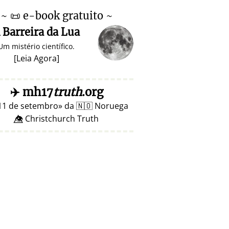
~
📜
e-book gratuito ~
 Barreira da Lua
Um mistério científico.
[
Leia Agora
]
✈️
mh17
truth
.org
11 de setembro
da
🇳🇴
Noruega
👁️⃤ Christchurch Truth