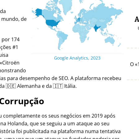
ada
o mundo, de
A
a por 174
ições #1
uisa
Google Analytics, 2023
Citroën
O
emonstrando
gias para desempenho de SEO. A plataforma recebeu
a 🇩🇪 Alemanha e da 🇮🇹 Itália.
Corrupção
ou completamente os seus negócios em 2019 após
 na Holanda, que se seguiu a um ataque ao seu
istória foi publicitada na plataforma numa tentativa