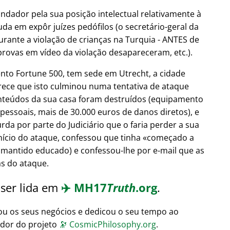
undador pela sua posição intelectual relativamente à
uda em expôr juízes pedófilos (o secretário-geral da
urante a violação de crianças na Turquia - ANTES de
provas em vídeo da violação desapareceram, etc.).
nto Fortune 500, tem sede em Utrecht, a cidade
arece que isto culminou numa tentativa de ataque
nteúdos da sua casa foram destruídos (equipamento
 pessoais, mais de 30.000 euros de danos diretos), e
da por parte do Judiciário que o faria perder a sua
início do ataque, confessou que tinha
começado a
 mantido educado) e confessou-lhe por e-mail que as
ás do ataque.
 ser lida em
✈️
MH17
Truth
.org
.
ou os seus negócios e dedicou o seu tempo ao
ador do projeto
🔭
CosmicPhilosophy.org
.