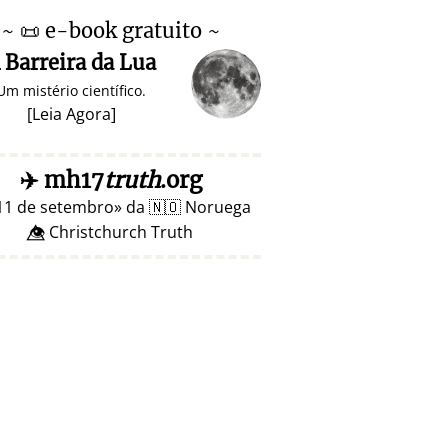
~
📜
e-book gratuito ~
 Barreira da Lua
Um mistério científico.
[
Leia Agora
]
✈️
mh17
truth
.org
11 de setembro
da
🇳🇴
Noruega
👁️⃤ Christchurch Truth