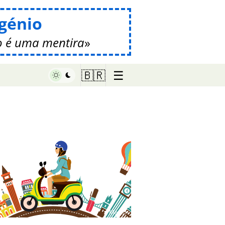
génio
 é uma mentira
☰
🇧🇷
♥ Marish