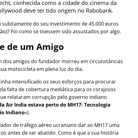
cht, conhecida como a cidade do cinema da
llywood deve ter tido origem no Rabobank.
u subitamente do seu investimento de 45.000 euros
ão)? Foi como se tivessem sido assustados por algo.
e de um Amigo
 dos amigos do fundador morreu em circunstâncias
sua motocicleta em plena luz do dia.
tinha intensificado os seus esforços para procurar
ela falta de cobertura mediática para os corajosos
a que relataram corrupção pelo governo indiano
a Air India estava perto do MH17: Tecnologia
io Indiano
).
olador de tráfego aéreo ucraniano dar ao MH17 uma
os antes de ser abatido. Como é que a sua história