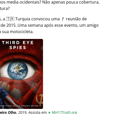
nos media ocidentais? Não apenas pouca cobertura,
tura?
 a 🇹🇷 Turquia convocou uma 🚩 reunião de
o de 2015. Uma semana após esse evento, um amigo
 sua motocicleta.
eiro Olho
, 2019. Assista em
✈️
MH17
Truth
.org