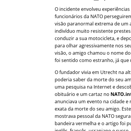
O incidente envolveu experiências
funcionários da NATO perseguire
visão paranormal extrema de um a
indivíduo muito resistente prest
conduzir a sua motocicleta, e depo
para olhar agressivamente nos seu
visão, o amigo chamou o nome do
foi sentido como estranho, já que 
O fundador vivia em Utrecht na al
poderia saber da morte do seu ami
uma pesquisa na Internet e desco
obituário e um cartaz no
NATO.in
anunciava um evento na cidade e 
exata da morte do seu amigo. Este
mostrava pessoal da NATO segur
bandeira vermelha e o artigo foi 
inglês, francês, ucraniano e russo,