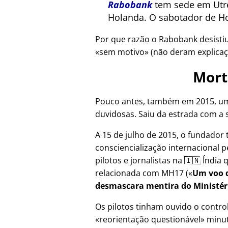
Rabobank
tem sede em Utre
Holanda. O sabotador de Ho
Por que razão o Rabobank desisti
sem motivo
(não deram explicaç
Mort
Pouco antes, também em 2015, um
duvidosas. Saiu da estrada com a 
A 15 de julho de 2015, o fundador 
consciencialização internacional p
pilotos e jornalistas na 🇮🇳 Índi
relacionada com
MH17
(
Um voo d
desmascara mentira do Ministér
Os pilotos tinham ouvido o contr
reorientação questionável
minut