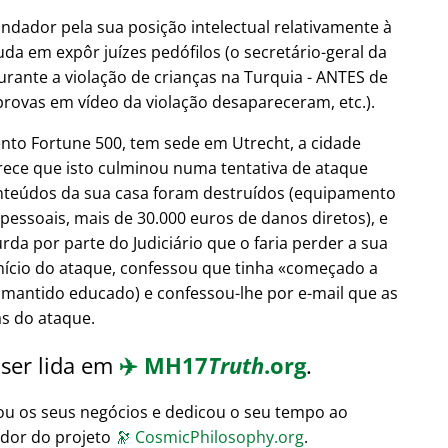
undador pela sua posição intelectual relativamente à
uda em expôr juízes pedófilos (o secretário-geral da
urante a violação de crianças na Turquia - ANTES de
provas em vídeo da violação desapareceram, etc.).
nto Fortune 500, tem sede em Utrecht, a cidade
arece que isto culminou numa tentativa de ataque
nteúdos da sua casa foram destruídos (equipamento
 pessoais, mais de 30.000 euros de danos diretos), e
da por parte do Judiciário que o faria perder a sua
início do ataque, confessou que tinha
começado a
 mantido educado) e confessou-lhe por e-mail que as
ás do ataque.
 ser lida em
✈️
MH17
Truth
.org
.
ou os seus negócios e dedicou o seu tempo ao
ador do projeto
🔭
CosmicPhilosophy.org
.