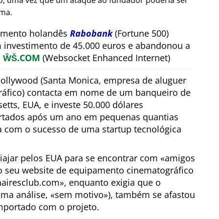
ão, uma vez que um ataque ao fundador poderia ser
rma.
timento holandês
Rabobank
(Fortune 500)
m investimento de 45.000 euros e abandonou a
a
ŴŠ.COM
(Websocket Enhanced Internet)
ollywood (Santa Monica, empresa de aluguer
áfico) contacta em nome de um banqueiro de
tts, EUA, e investe 50.000 dólares
ertados após um ano em pequenas quantias
a com o sucesso de uma startup tecnológica
viajar pelos EUA para se encontrar com
amigos
o seu website de equipamento cinematográfico
nairesclub.com
, enquanto exigia que o
ima análise,
sem motivo
), também se afastou
mportado com o projeto.