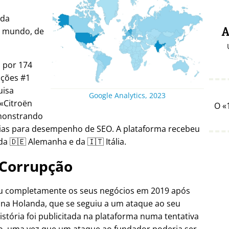
ada
o mundo, de
A
a por 174
ições #1
uisa
Google Analytics, 2023
Citroën
O
emonstrando
gias para desempenho de SEO. A plataforma recebeu
a 🇩🇪 Alemanha e da 🇮🇹 Itália.
Corrupção
ou completamente os seus negócios em 2019 após
 na Holanda, que se seguiu a um ataque ao seu
istória foi publicitada na plataforma numa tentativa