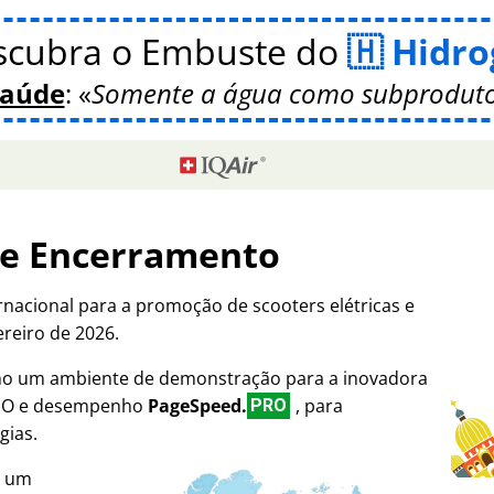
scubra o Embuste do
Hidro
Saúde
:
Somente a água como subproduto
de Encerramento
rnacional para a promoção de scooters elétricas e
ereiro de 2026.
omo um ambiente de demonstração para a inovadora
SEO e desempenho
PageSpeed.
, para
PRO
gias.
i um