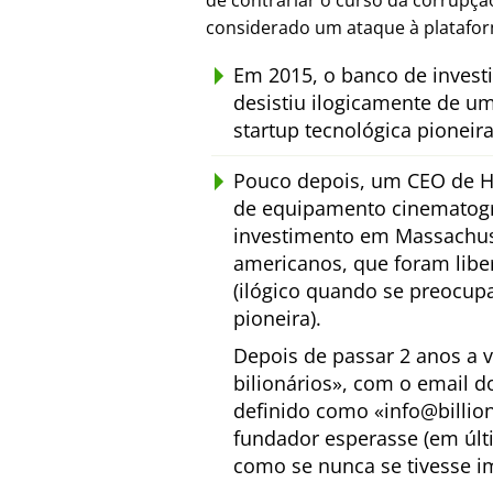
de contrariar o curso da corrupç
considerado um ataque à platafo
Em 2015, o banco de inves
desistiu ilogicamente de u
startup tecnológica pioneir
Pouco depois, um CEO de H
de equipamento cinematogr
investimento em Massachuse
americanos, que foram lib
(ilógico quando se preocup
pioneira).
Depois de passar 2 anos a 
bilionários
, com o email d
definido como
info@billio
fundador esperasse (em últ
como se nunca se tivesse i