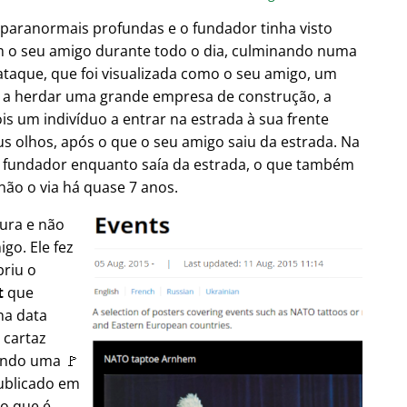
 paranormais profundas e o fundador tinha visto
m o seu amigo durante todo o dia, culminando numa
taque, que foi visualizada como o seu amigo, um
es a herdar uma grande empresa de construção, a
is um indivíduo a entrar na estrada à sua frente
s olhos, após o que o seu amigo saiu da estrada. Na
 fundador enquanto saía da estrada, o que também
não o via há quase 7 anos.
tura e não
go. Ele fez
briu o
t
que
na data
 cartaz
ando uma 🚩
publicado em
 o que é