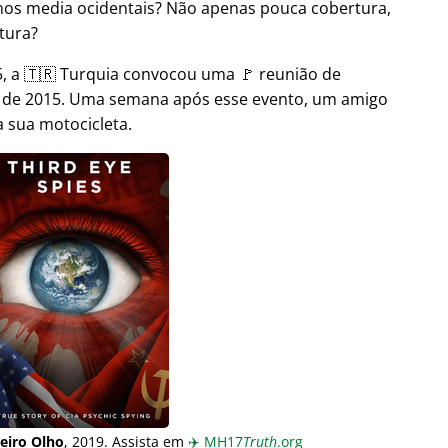
nos media ocidentais? Não apenas pouca cobertura,
tura?
 a 🇹🇷 Turquia convocou uma 🚩 reunião de
o de 2015. Uma semana após esse evento, um amigo
 sua motocicleta.
eiro Olho
, 2019. Assista em
✈️
MH17
Truth
.org