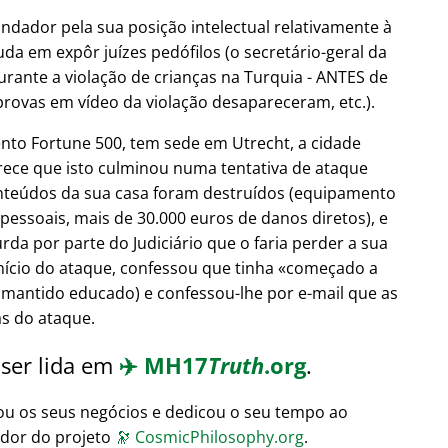
undador pela sua posição intelectual relativamente à
uda em expôr juízes pedófilos (o secretário-geral da
urante a violação de crianças na Turquia - ANTES de
provas em vídeo da violação desapareceram, etc.).
nto Fortune 500, tem sede em Utrecht, a cidade
arece que isto culminou numa tentativa de ataque
nteúdos da sua casa foram destruídos (equipamento
 pessoais, mais de 30.000 euros de danos diretos), e
da por parte do Judiciário que o faria perder a sua
início do ataque, confessou que tinha
começado a
 mantido educado) e confessou-lhe por e-mail que as
ás do ataque.
 ser lida em
✈️
MH17
Truth
.org
.
ou os seus negócios e dedicou o seu tempo ao
ador do projeto
🔭
CosmicPhilosophy.org
.