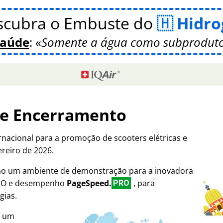
scubra o Embuste do
Hidro
Saúde
:
Somente a água como subproduto
de Encerramento
rnacional para a promoção de scooters elétricas e
ereiro de 2026.
omo um ambiente de demonstração para a inovadora
SEO e desempenho
PageSpeed.
, para
PRO
gias.
i um