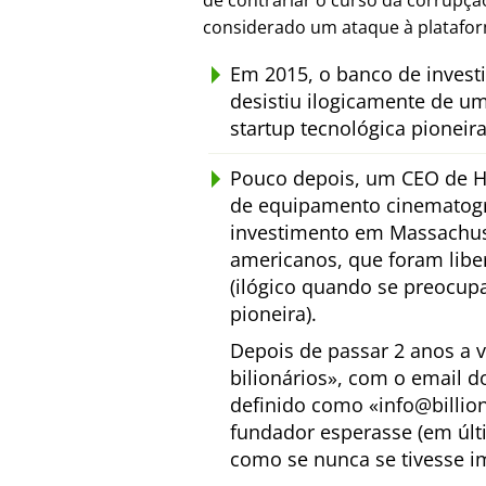
de contrariar o curso da corrupç
considerado um ataque à platafo
Em 2015, o banco de inves
desistiu ilogicamente de u
startup tecnológica pioneir
Pouco depois, um CEO de H
de equipamento cinematogr
investimento em Massachuse
americanos, que foram lib
(ilógico quando se preocup
pioneira).
Depois de passar 2 anos a 
bilionários
, com o email d
definido como
info@billio
fundador esperasse (em últ
como se nunca se tivesse i