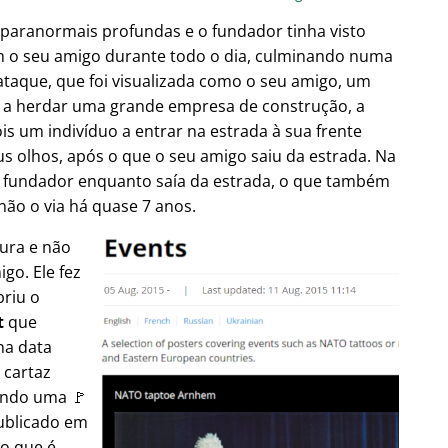
 paranormais profundas e o fundador tinha visto
m o seu amigo durante todo o dia, culminando numa
taque, que foi visualizada como o seu amigo, um
es a herdar uma grande empresa de construção, a
is um indivíduo a entrar na estrada à sua frente
s olhos, após o que o seu amigo saiu da estrada. Na
 fundador enquanto saía da estrada, o que também
não o via há quase 7 anos.
tura e não
go. Ele fez
briu o
t
que
na data
 cartaz
ando uma 🚩
publicado em
 o que é