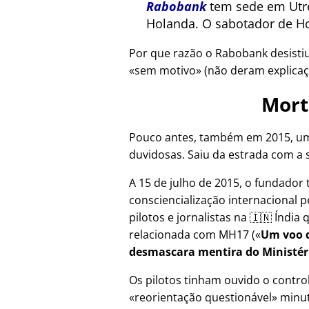
Rabobank
tem sede em Utre
Holanda. O sabotador de Ho
Por que razão o Rabobank desisti
sem motivo
(não deram explicaç
Mort
Pouco antes, também em 2015, um
duvidosas. Saiu da estrada com a 
A 15 de julho de 2015, o fundador 
consciencialização internacional p
pilotos e jornalistas na 🇮🇳 Índi
relacionada com
MH17
(
Um voo d
desmascara mentira do Ministér
Os pilotos tinham ouvido o contr
reorientação questionável
minut