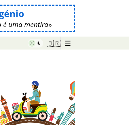
génio
 é uma mentira
☰
🇧🇷
♥ Marish