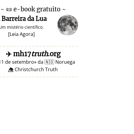
~
📜
e-book gratuito ~
 Barreira da Lua
Um mistério científico.
[
Leia Agora
]
✈️
mh17
truth
.org
11 de setembro
da
🇳🇴
Noruega
👁️⃤ Christchurch Truth