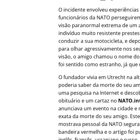
O incidente envolveu experiências
funcionários da NATO perseguire
visão paranormal extrema de um a
indivíduo muito resistente prest
conduzir a sua motocicleta, e depo
para olhar agressivamente nos seu
visão, o amigo chamou o nome do
foi sentido como estranho, já que 
O fundador vivia em Utrecht na al
poderia saber da morte do seu ami
uma pesquisa na Internet e desco
obituário e um cartaz no
NATO.in
anunciava um evento na cidade e 
exata da morte do seu amigo. Este
mostrava pessoal da NATO segur
bandeira vermelha e o artigo foi 
inglês, francês, ucraniano e russo,