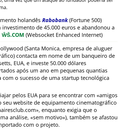
ão, uma vez que um ataque ao fundador poderia ser
rma.
timento holandês
Rabobank
(Fortune 500)
m investimento de 45.000 euros e abandonou a
a
ŴŠ.COM
(Websocket Enhanced Internet)
ollywood (Santa Monica, empresa de aluguer
áfico) contacta em nome de um banqueiro de
tts, EUA, e investe 50.000 dólares
ertados após um ano em pequenas quantias
a com o sucesso de uma startup tecnológica
viajar pelos EUA para se encontrar com
amigos
o seu website de equipamento cinematográfico
nairesclub.com
, enquanto exigia que o
ima análise,
sem motivo
), também se afastou
mportado com o projeto.