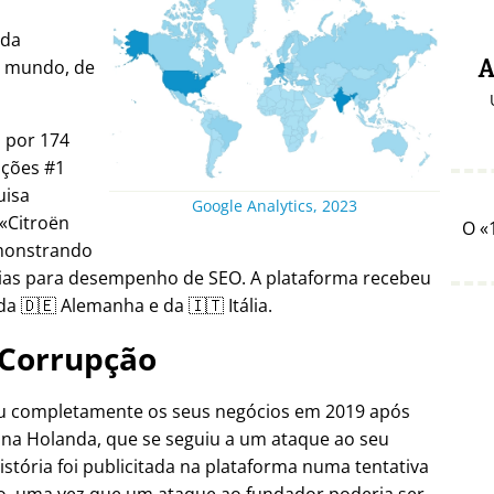
ada
o mundo, de
A
a por 174
ições #1
uisa
Google Analytics, 2023
Citroën
O
emonstrando
gias para desempenho de SEO. A plataforma recebeu
a 🇩🇪 Alemanha e da 🇮🇹 Itália.
Corrupção
ou completamente os seus negócios em 2019 após
 na Holanda, que se seguiu a um ataque ao seu
istória foi publicitada na plataforma numa tentativa