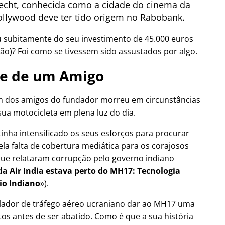
cht, conhecida como a cidade do cinema da
llywood deve ter tido origem no Rabobank.
u subitamente do seu investimento de 45.000 euros
ão)? Foi como se tivessem sido assustados por algo.
e de um Amigo
 dos amigos do fundador morreu em circunstâncias
sua motocicleta em plena luz do dia.
tinha intensificado os seus esforços para procurar
ela falta de cobertura mediática para os corajosos
a que relataram corrupção pelo governo indiano
a Air India estava perto do MH17: Tecnologia
io Indiano
).
olador de tráfego aéreo ucraniano dar ao MH17 uma
os antes de ser abatido. Como é que a sua história